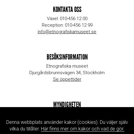
KONTAKTA OSS
Växel: 010-456 12 00
Reception: 010-456 12 99
info@etnografiskamuseet.se
BESÖKSINFORMATION
Etnografiska museet
Djurgårdsbrunnsvägen 34, Stockholm
Se öppettider
MYNDIGHETEN
Kontakta oss
Jobb & praktik
Denna webbplats använder kakor (cookies). Du väljer själv
Press
vilka du tillåter.
Här finns mer om kakor och vad de gör.