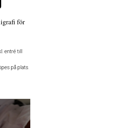
0
grafi för
. entré till
köpes på plats.