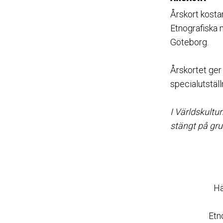
Årskort kostar
Etnografiska
Göteborg.
Årskortet ger
specialutställ
I Världskult
stängt på gr
Hä
Etn