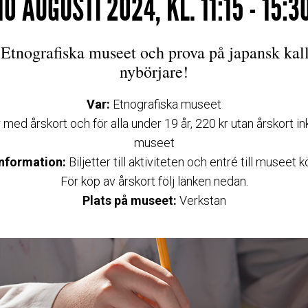
10 AUGUSTI 2024, KL. 11:15 - 15:3
 Etnografiska museet och prova på japansk kalli
nybörjare!
Var:
Etnografiska museet
 med årskort och för alla under 19 år, 220 kr utan årskort inkl
museet
information:
Biljetter till aktiviteten och entré till museet 
För köp av årskort följ länken nedan.
Plats på museet:
Verkstan