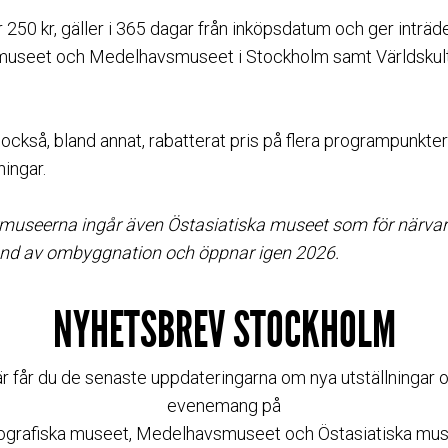
 250 kr, gäller i 365 dagar från inköpsdatum och ger inträde 
 museet och Medelhavsmuseet i Stockholm samt Världskul
 också, bland annat, rabatterat pris på flera programpunkte
ningar.
urmuseerna ingår även Östasiatiska museet som för närva
und av ombyggnation och öppnar igen 2026.
NYHETSBREV STOCKHOLM
r får du de senaste uppdateringarna om nya utställningar 
evenemang på
ografiska museet, Medelhavsmuseet och Östasiatiska mus