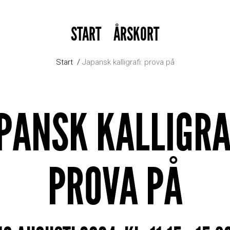
START
ÅRSKORT
Start
Japansk kalligrafi: prova på
PANSK KALLIGRA
PROVA PÅ