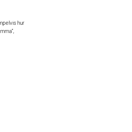
mpelvis hur
lomma”,