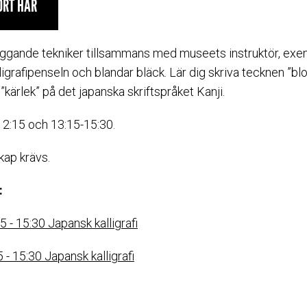
ORT HÄR
ggande tekniker tillsammans med museets instruktör, exe
ligrafipenseln och blandar bläck. Lär dig skriva tecknen ”b
”kärlek” på det japanska skriftspråket Kanji.
2:15 och 13:15-15:30.
kap krävs.
:
15 - 15:30 Japansk kalligrafi
15 - 15:30 Japansk kalligrafi