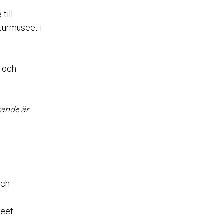
till
turmuseet i
r och
rande är
och
eet.