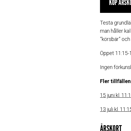
KÖP ÅRSK
Testa grundlä
man håller kal
”körsbär” och 
Öppet 11:15-1
Ingen förkuns
Fler tillfällen
15 juni kl. 11:
13 juli kl. 11:
ÅRSKORT