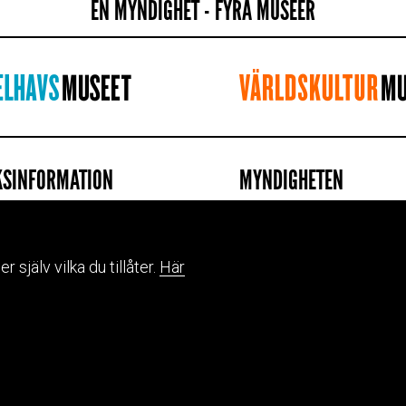
EN MYNDIGHET - FYRA MUSEER
KSINFORMATION
MYNDIGHETEN
afiska museet
Kontakta oss
rdsbrunnsvägen 34, Stockholm
Jobb & praktik
ettider
Press
själv vilka du tillåter.
Här