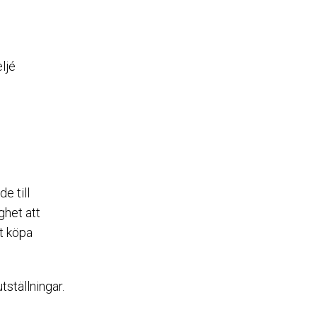
ljé
e till
ghet att
t köpa
ställningar.