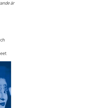
rande är
och
eet.