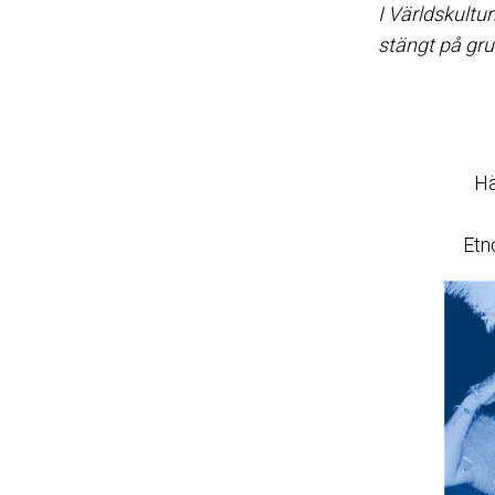
I Världskult
stängt på gr
Hä
Etn