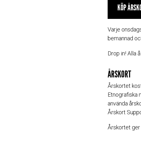
KÖP ÅRSK
Varje onsdags
bemannad och 
Drop in! Alla å
ÅRSKORT
Årskortet kost
Etnografiska 
använda årsko
Årskort Suppor
Årskortet ger