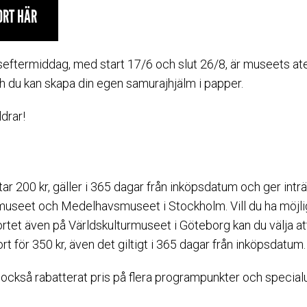
ORT HÄR
eftermiddag, med start 17/6 och slut 26/8, är museets ate
du kan skapa din egen samurajhjälm i papper.
ldrar!
ar 200 kr, gäller i 365 dagar från inköpsdatum och ger inträd
museet och Medelhavsmuseet i Stockholm. Vill du ha möjli
rtet även på Världskulturmuseet i Göteborg kan du välja at
t för 350 kr, även det giltigt i 365 dagar från inköpsdatum.
 också rabatterat pris på flera programpunkter och specialut