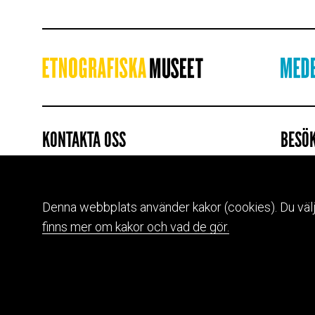
KONTAKTA OSS
BESÖ
Växel: 010-456 12 00
Etnogr
Reception: 010-456 12 99
Djurgå
info@etnografiskamuseet.se
Se öpp
Denna webbplats använder kakor (cookies). Du väljer 
finns mer om kakor och vad de gör.