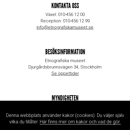
KONTAKTA OSS
Växel: 010-456 12 00
Reception: 010-456 12 99
info@etnografiskamuseet.se
BESÖKSINFORMATION
Etnografiska museet
Djurgårdsbrunnsvägen 34, Stockholm
Se öppettider
MYNDIGHETEN
Kontakta oss
Jobb & praktik
Denna webbplats använder kakor (cookies). Du väljer själv
Press
vilka du tillåter.
Här finns mer om kakor och vad de gör.