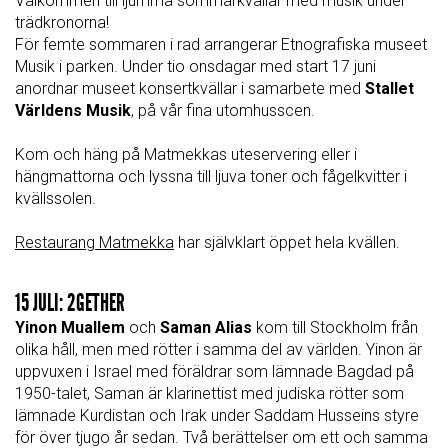
Välkommen till ljumma sommarkvällar med musik under
trädkronorna!
För femte sommaren i rad arrangerar Etnografiska museet
Musik i parken. Under tio onsdagar med start 17 juni
anordnar museet konsertkvällar i samarbete med
Stallet
Världens Musik
, på vår fina utomhusscen.
Kom och häng på Matmekkas uteservering eller i
hängmattorna och lyssna till ljuva toner och fågelkvitter i
kvällssolen.
Restaurang Matmekka
har självklart öppet hela kvällen.
15 JULI: 2GETHER
Yinon Muallem
och
Saman Alias
kom till Stockholm från
olika håll, men med rötter i samma del av världen. Yinon är
uppvuxen i Israel med föräldrar som lämnade Bagdad på
1950-talet, Saman är klarinettist med judiska rötter som
lämnade Kurdistan och Irak under Saddam Husseins styre
för över tjugo år sedan. Två berättelser om ett och samma